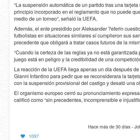
“La suspensión automática de un partido tras una tarjeta
principio incorporado en el reglamento que no puede q
medio de un torneo”, señaló la UEFA.
Además, el ente presidido por Aleksander ?eferin cuesti
futbolistas en situaciones similares sí cumplieron sus s
precedente que obligará a tratar casos futuros de la mi
“Cuando la certeza de las reglas ya no está garantizada 
juego está en peligro y la credibilidad de una competic
La reacción de la UEFA llega apenas un día después de
Gianni Infantino para pedir que se reconsiderara la tarje
con la suspensión provisional del castigo y desató una ol
El organismo europeo cerró su pronunciamiento expresan
calificó como “sin precedentes, incomprensible e injustifi
Hace más de 30 días - Jo
1097